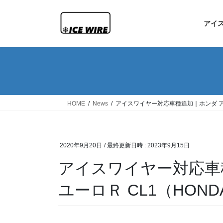
コ
ナ
ン
ビ
アイ
テ
ゲ
ン
ー
ツ
シ
へ
ョ
ス
ン
キ
に
ッ
移
HOME
News
アイスワイヤー対応車種追加｜ホンダ アコード
プ
動
2020年9月20日
/ 最終更新日時 :
2023年9月15日
アイスワイヤー対応車
ユーロＲ CL1（HONDA